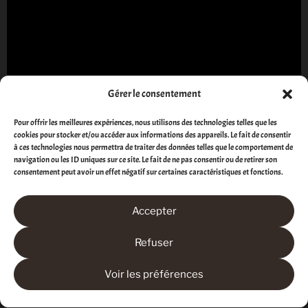
Gérer le consentement
Pour offrir les meilleures expériences, nous utilisons des technologies telles que les
Situé au Sud de la Baie de Somme à Cayeux-sur-mer.
cookies pour stocker et/ou accéder aux informations des appareils. Le fait de consentir
à ces technologies nous permettra de traiter des données telles que le comportement de
Voilà une adresse pour les amoureux pressés par le
navigation ou les ID uniques sur ce site. Le fait de ne pas consentir ou de retirer son
quotidien, désireux d’une seule chose : ralentir et
consentement peut avoir un effet négatif sur certaines caractéristiques et fonctions.
profiter de l’instant !
Accepter
Refuser
Les Suites avec
Voir les préférences